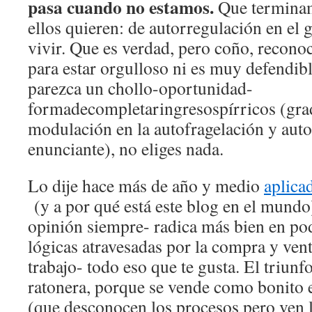
pasa cuando no estamos.
Que termina
ellos quieren: de autorregulación en el 
vivir. Que es verdad, pero coño, recono
para estar orgulloso ni es muy defendib
parezca un chollo-oportunidad-
formadecompletaringresospírricos (gra
modulación en la autofragelación y auto
enunciante), no eliges nada.
Lo dije hace más de año y medio
aplica
(y a por qué está este blog en el mundo)
opinión siempre- radica más bien en pod
lógicas atravesadas por la compra y ven
trabajo- todo eso que te gusta. El triun
ratonera, porque se vende como bonito 
(que desconocen los procesos pero ven l