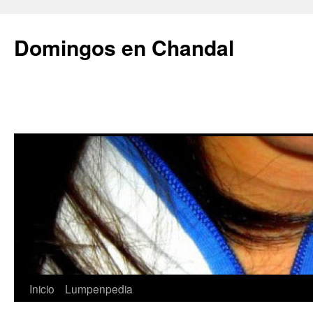
Saltar
al
Domingos en Chandal
contenido
Inicio
Lumpenpedia