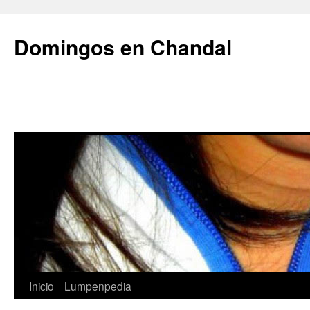
Saltar
al
Domingos en Chandal
contenido
Inicio
Lumpenpedia