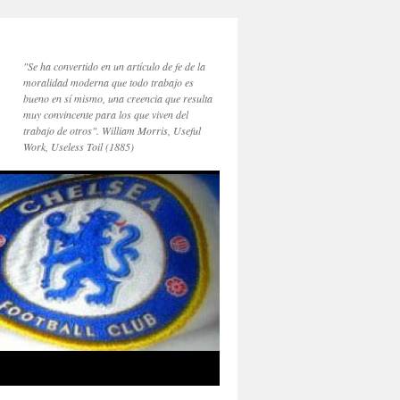
"Se ha convertido en un artículo de fe de la
moralidad moderna que todo trabajo es
bueno en sí mismo, una creencia que resulta
muy convincente para los que viven del
trabajo de otros". William Morris, Useful
Work, Useless Toil (1885)