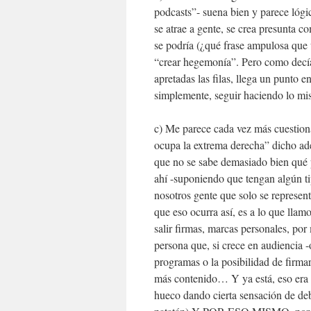
podcasts”- suena bien y parece lógi
se atrae a gente, se crea presunta c
se podría (¿qué frase ampulosa qu
“crear hegemonía”. Pero como decíam
apretadas las filas, llega un punto e
simplemente, seguir haciendo lo mi
c) Me parece cada vez más cuestiona
ocupa la extrema derecha” dicho ade
que no se sabe demasiado bien qué p
ahí -suponiendo que tengan algún ti
nosotros gente que solo se represent
que eso ocurra así, es a lo que llamo
salir firmas, marcas personales, po
persona que, si crece en audiencia -
programas o la posibilidad de firmar
más contenido… Y ya está, eso era t
hueco dando cierta sensación de deba