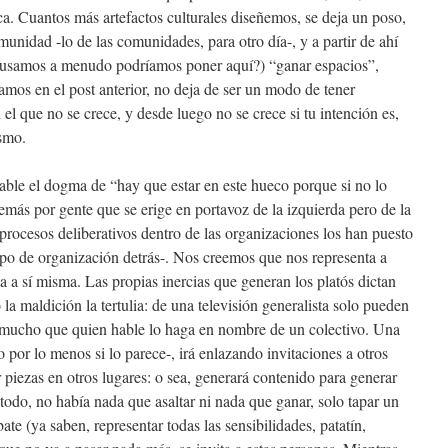
ca. Cuantos más artefactos culturales diseñemos, se deja un poso,
omunidad -lo de las comunidades, para otro día-, y a partir de ahí
e usamos a menudo podríamos poner aquí?) “ganar espacios”,
os en el post anterior, no deja de ser un modo de tener
n el que no se crece, y desde luego no se crece si tu intención es,
smo.
ble el dogma de “hay que estar en este hueco porque si no lo
más por gente que se erige en portavoz de la izquierda pero de la
rocesos deliberativos dentro de las organizaciones los han puesto
po de organización detrás-. Nos creemos que nos representa a
a a sí misma. Las propias inercias que generan los platós dictan
 la maldición la tertulia: de una televisión generalista solo pueden
r mucho que quien hable lo haga en nombre de un colectivo. Una
o por lo menos si lo parece-, irá enlazando invitaciones a otros
 piezas en otros lugares: o sea, generará contenido para generar
odo, no había nada que asaltar ni nada que ganar, solo tapar un
te (ya saben, representar todas las sensibilidades, patatín,