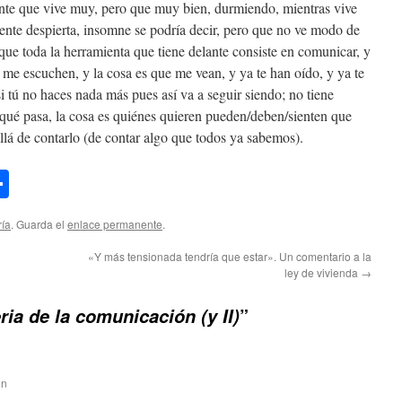
ente que vive muy, pero que muy bien, durmiendo, mientras vive
ente despierta, insomne se podría decir, pero que no ve modo de
que toda la herramienta que tiene delante consiste en comunicar, y
 me escuchen, y la cosa es que me vean, y ya te han oído, y ya te
si tú no haces nada más pues así va a seguir siendo; no tiene
ué pasa, la cosa es quiénes quieren pueden/deben/sienten que
llá de contarlo (de contar algo que todos ya sabemos).
pp
sky
astodon
Compartir
ría
. Guarda el
enlace permanente
.
«Y más tensionada tendría que estar». Un comentario a la
ley de vivienda
→
”
ria de la comunicación (y II)
in