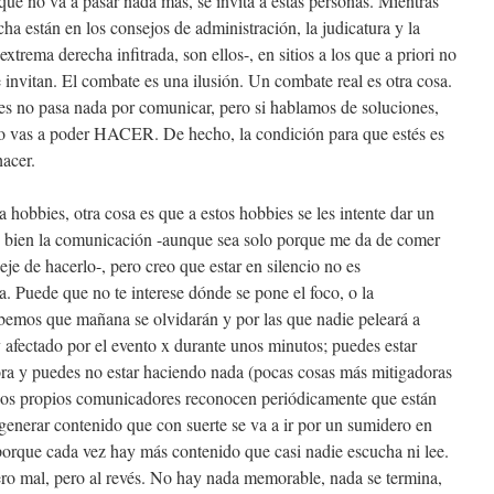
no va a pasar nada más, se invita a estas personas. Mientras
cha están en los consejos de administración, la judicatura y la
extrema derecha infitrada, son ellos-, en sitios a los que a priori no
 invitan. El combate es una ilusión. Un combate real es otra cosa.
es no pasa nada por comunicar, pero si hablamos de soluciones,
o vas a poder HACER. De hecho, la condición para que estés es
acer.
 hobbies, otra cosa es que a estos hobbies se les intente dar un
ce bien la comunicación -aunque sea solo porque me da de comer
je de hacerlo-, pero creo que estar en silencio no es
. Puede que no te interese dónde se pone el foco, o la
abemos que mañana se olvidarán y por las que nadie peleará a
afectado por el evento x durante unos minutos; puedes estar
ora y puedes no estar haciendo nada (pocas cosas más mitigadoras
Los propios comunicadores reconocen periódicamente que están
 generar contenido que con suerte se va a ir por un sumidero en
porque cada vez hay más contenido que casi nadie escucha ni lee.
o mal, pero al revés. No hay nada memorable, nada se termina,