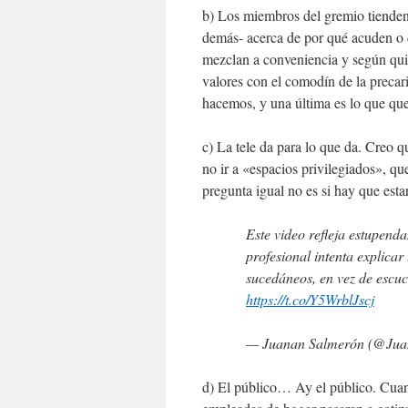
b) Los miembros del gremio tienden
demás- acerca de por qué acuden o 
mezclan a conveniencia y según quié
valores con el comodín de la precar
hacemos, y una última es lo que qu
c) La tele da para lo que da. Creo q
no ir a «espacios privilegiados», q
pregunta igual no es si hay que est
Este video refleja estupenda
profesional intenta explica
sucedáneos, en vez de escuc
https://t.co/Y5WrblJscj
— Juanan Salmerón (@Ju
d) El público… Ay el público. Cuand