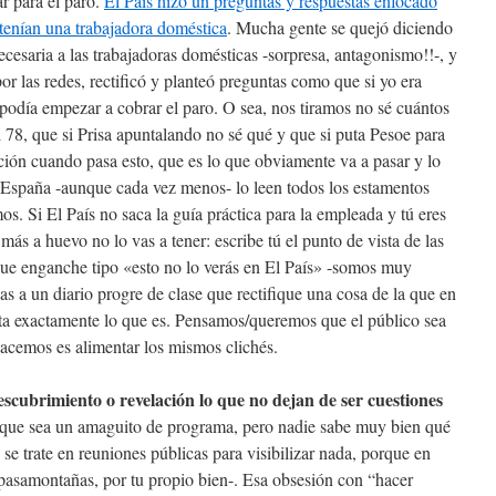
r para el paro.
El País hizo un preguntas y respuestas enfocado
tenían una trabajadora doméstica
. Mucha gente se quejó diciendo
cesaria a las trabajadoras domésticas -sorpresa, antagonismo!!-, y
r las redes, rectificó y planteó preguntas como que si yo era
podía empezar a cobrar el paro. O sea, nos tiramos no sé cuántos
 78, que si Prisa apuntalando no sé qué y que si puta Pesoe para
ción cuando pasa esto, que es lo que obviamente va a pasar y lo
 España -aunque cada vez menos- lo leen todos los estamentos
s. Si El País no saca la guía práctica para la empleada y tú eres
más a huevo no lo vas a tener: escribe tú el punto de vista de las
que enganche tipo «esto no lo verás en El País» -somos muy
gas a un diario progre de clase que rectifique una cosa de la que en
rata exactamente lo que es. Pensamos/queremos que el público sea
acemos es alimentar los mismos clichés.
escubrimiento o revelación lo que no dejan de ser cuestiones
nque sea un amaguito de programa, pero nadie sabe muy bien qué
se trate en reuniones públicas para visibilizar nada, porque en
pasamontañas, por tu propio bien-. Esa obsesión con “hacer