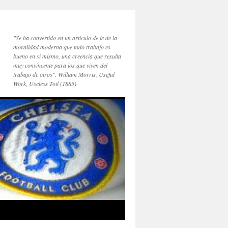
"Se ha convertido en un artículo de fe de la
moralidad moderna que todo trabajo es
bueno en sí mismo, una creencia que resulta
muy convincente para los que viven del
trabajo de otros". William Morris, Useful
Work, Useless Toil (1885)