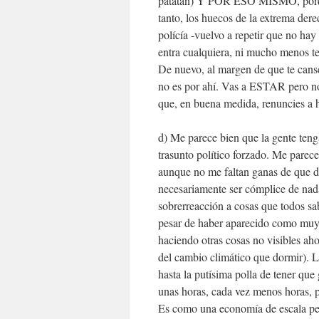
patatán) Y POR ESO MISMO, porque 
tanto, los huecos de la extrema dere
polícía -vuelvo a repetir que no hay 
entra cualquiera, ni mucho menos te
De nuevo, al margen de que te cans
no es por ahí. Vas a ESTAR pero n
que, en buena medida, renuncies a h
d) Me parece bien que la gente tenga
trasunto político forzado. Me pare
aunque no me faltan ganas de que de
necesariamente ser cómplice de nada
sobrerreacción a cosas que todos s
pesar de haber aparecido como muy 
haciendo otras cosas no visibles ah
del cambio climático que dormir). 
hasta la putísima polla de tener que
unas horas, cada vez menos horas, 
Es como una economía de escala per