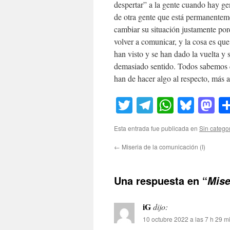
despertar” a la gente cuando hay g
de otra gente que está permanentem
cambiar su situación justamente por
volver a comunicar, y la cosa es que
han visto y se han dado la vuelta y 
demasiado sentido. Todos sabemos q
han de hacer algo al respecto, más a
Twitter
Telegram
WhatsA
Blue
M
Esta entrada fue publicada en
Sin catego
←
Miseria de la comunicación (I)
Una respuesta en “
Mise
iG
dijo:
10 octubre 2022 a las 7 h 29 m