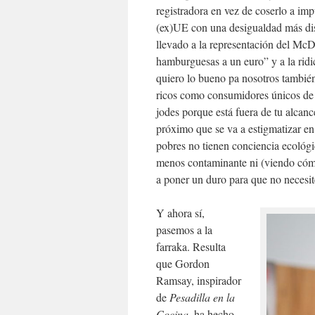
registradora en vez de coserlo a imp
(ex)UE con una desigualdad más di
llevado a la representación del Mc
hamburguesas a un euro” y a la ridi
quiero lo bueno pa nosotros también
ricos como consumidores únicos de l
jodes porque está fuera de tu alcan
próximo que se va a estigmatizar en 
pobres no tienen conciencia ecológ
menos contaminante ni (viendo cóm
a poner un duro para que no necesit
Y ahora sí,
pasemos a la
farraka. Resulta
que Gordon
Ramsay, inspirador
de
Pesadilla en la
Cocina
, ha hecho