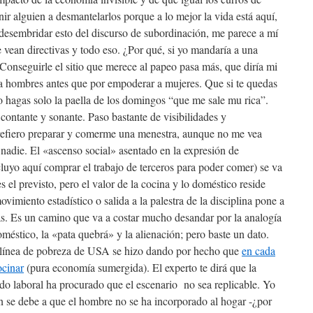
ir alguien a desmantelarlos porque a lo mejor la vida está aquí,
desembridar esto del discurso de subordinación, me parece a mí
se vean directivas y todo eso. ¿Por qué, si yo mandaría a una
 Conseguirle el sitio que merece al papeo pasa más, que diría mi
 hombres antes que por empoderar a mujeres. Que si te quedas
 hagas solo la paella de los domingos “que me sale mu rica”.
 contante y sonante. Paso bastante de visibilidades y
 prefiero preparar y comerme una menestra, aunque no me vea
nadie. El «ascenso social» asentado en la expresión de
luyo aquí comprar el trabajo de terceros para poder comer) se va
s el previsto, pero el valor de la cocina y lo doméstico reside
miento estadístico o salida a la palestra de la disciplina pone a
as. Es un camino que va a costar mucho desandar por la analogía
doméstico, la «pata quebrá» y la alienación; pero baste un dato.
 línea de pobreza de USA se hizo dando por hecho que
en cada
ocinar
(pura economía sumergida). El experto te dirá que la
do laboral ha procurado que el escenario no sea replicable. Yo
n se debe a que el hombre no se ha incorporado al hogar -¿por