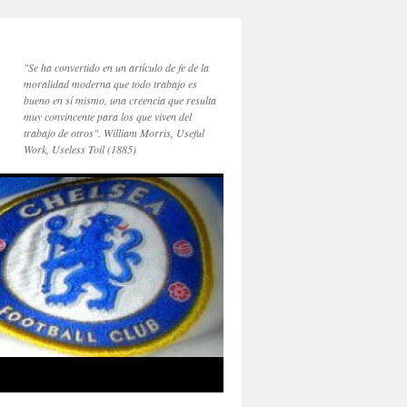
"Se ha convertido en un artículo de fe de la
moralidad moderna que todo trabajo es
bueno en sí mismo, una creencia que resulta
muy convincente para los que viven del
trabajo de otros". William Morris, Useful
Work, Useless Toil (1885)