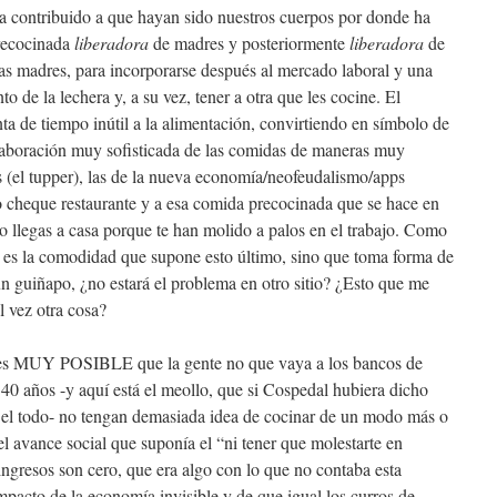
ha contribuido a que hayan sido nuestros cuerpos por donde ha
precocinada
liberadora
de madres y posteriormente
liberadora
de
as madres, para incorporarse después al mercado laboral y una
nto de la lechera y, a su vez, tener a otra que les cocine. El
ta de tiempo inútil a la alimentación, convirtiendo en símbolo de
elaboración muy sofisticada de las comidas de maneras muy
 (el tupper), las de la nueva economía/neofeudalismo/apps
o cheque restaurante y a esa comida precocinada que se hace en
 llegas a casa porque te han molido a palos en el trabajo. Como
o es la comodidad que supone esto último, sino que toma forma de
un guiñapo, ¿no estará el problema en otro sitio? ¿Esto que me
l vez otra cosa?
ue es MUY POSIBLE que la gente no que vaya a los bancos de
40 años -y aquí está el meollo, que si Cospedal hubiera dicho
r el todo- no tengan demasiada idea de cocinar de un modo más o
 avance social que suponía el “ni tener que molestarte en
ingresos son cero, que era algo con lo que no contaba esta
mpacto de la economía invisible y de que igual los curros de