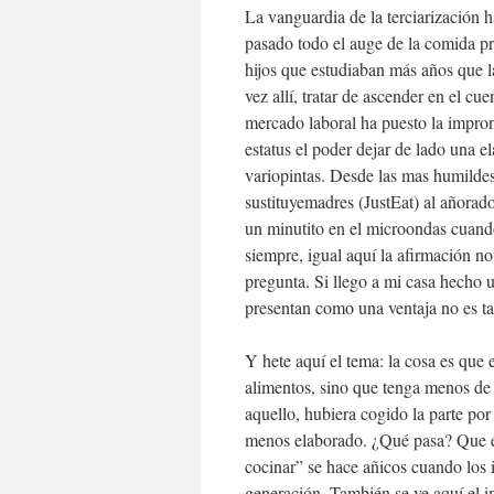
La vanguardia de la terciarización 
pasado todo el auge de la comida 
hijos que estudiaban más años que l
vez allí, tratar de ascender en el cue
mercado laboral ha puesto la impron
estatus el poder dejar de lado una 
variopintas. Desde las mas humildes
sustituyemadres (JustEat) al añorad
un minutito en el microondas cuando
siempre, igual aquí la afirmación n
pregunta. Si llego a mi casa hecho 
presentan como una ventaja no es ta
Y hete aquí el tema: la cosa es q
alimentos, sino que tenga menos de 
aquello, hubiera cogido la parte po
menos elaborado. ¿Qué pasa? Que el
cocinar” se hace añicos cuando los 
generación. También se ve aquí el i