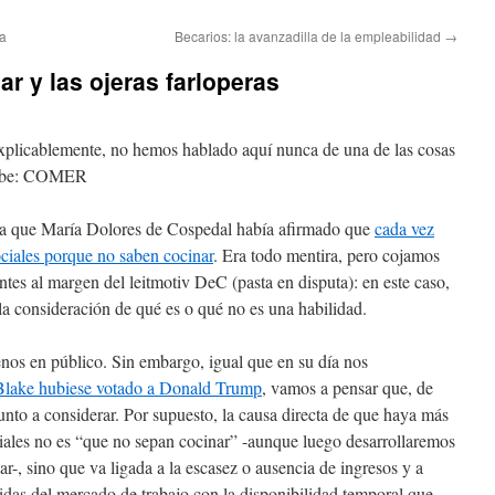
na
Becarios: la avanzadilla de la empleabilidad
→
r y las ojeras farloperas
plicablemente, no hemos hablado aquí nunca de una de las cosas
cribe: COMER
a que María Dolores de Cospedal había afirmado que
cada vez
ciales porque no saben cocinar
. Era todo mentira, pero cojamos
tes al margen del leitmotiv DeC (pasta en disputa): en este caso,
la consideración de qué es o qué no es una habilidad.
nos en público. Sin embargo, igual que en su día nos
 Blake hubiese votado a Donald Trump
, vamos a pensar que, de
unto a considerar. Por supuesto, la causa directa de que haya más
iales no es “que no sepan cocinar” -aunque luego desarrollaremos
r-, sino que va ligada a la escasez o ausencia de ingresos y a
idas del mercado de trabajo con la disponibilidad temporal que