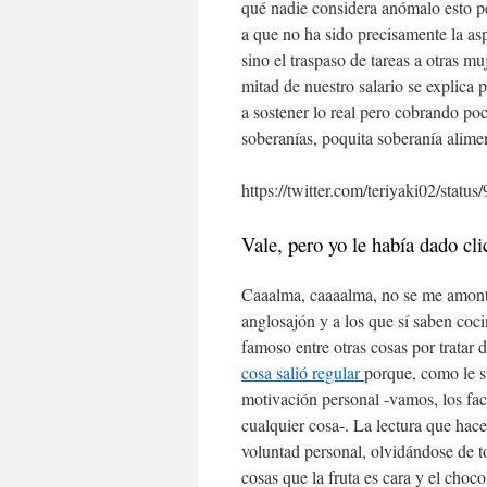
qué nadie considera anómalo esto per
a que no ha sido precisamente la as
sino el traspaso de tareas a otras m
mitad de nuestro salario se explica 
a sostener lo real pero cobrando po
soberanías, poquita soberanía alimen
https://twitter.com/teriyaki02/sta
Vale, pero yo le había dado cli
Caaalma, caaaalma, no se me amont
anglosajón y a los que sí saben coci
famoso entre otras cosas por tratar
cosa salió regular
porque, como le su
motivación personal -vamos, los fact
cualquier cosa-. La lectura que hac
voluntad personal, olvidándose de t
cosas que la fruta es cara y el choco