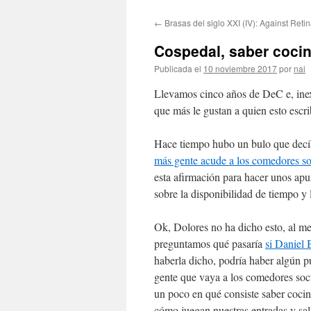
←
Brasas del siglo XXI (IV): Against Reti
Cospedal, saber cocina
Publicada el
10 noviembre 2017
por
nai
Llevamos cinco años de DeC e, inex
que más le gustan a quien esto es
Hace tiempo hubo un bulo que decí
más gente acude a los comedores so
esta afirmación para hacer unos apun
sobre la disponibilidad de tiempo y 
Ok, Dolores no ha dicho esto, al me
preguntamos qué pasaría
si Daniel
haberla dicho, podría haber algún p
gente que vaya a los comedores soc
un poco en qué consiste saber cocina
cómo juegan nuestras entradas y sal