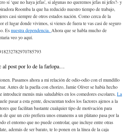
o sí ‘que no haya jefas’, si algunas no queremos jefas ni jefes?- y
piradora Roomba la que ha reducido nuestro tiempo de trabajo,
ujeres casi siempre de otros estados nación. Como cerca de la
por el lugar donde vivimos, si vienes de fuera te vas casi de seguro
co. Es
nuestra dependencia.
Ahora que se habla mucho de
taria veo yo aquí.
tus/918232782970785793
c al post por lo de la farlopa…
onen. Pasamos ahora a mi relación de odio-odio con el mundillo
nar. Antes de la paella con chorizo, Jamie Oliver se había hecho
 de introducir menús más saludables en los comedores escolares.
La
ele pasar a esta gente, descuentan todos los factores ajenos a la
ores que facilitan bastante cualquier tipo de motivación para
en de que un crío prefiera unos emanems a un plátano pasa por la
odo el entorno que no puede controlar, que incluye entre otras
late, además de ser barato, te lo ponen en la línea de la caja