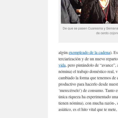
De que se pasen Cuaresma y Semana 
de cerdo cojon
algún
exempleado de la cadena
). E
terciarización y de un nuevo repart
vida
, pero pintándolo de “avance”, 
nómina) el trabajo doméstico real, 
cambiado la forma que tenemos de e
productivo para hacerlo desde nuest
‘merecérselo’) de consumo. Tanto es
única riqueza ha experimentado una 
tienen nómina), con mucha razón-, c
asiático, es el hito vital que te met