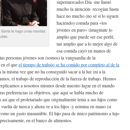
supermercados Día -me llamó
mucho la atención- recogían hasta
hace no mucho (no sé si lo siguen
haciendo) comida para «los
jóvenes en paro» (imagínate lo
Santa te hago unas manitas
udas.
amplio que puede ser ese perfil,
tan amplio que a lo mejor algo de
esa comida cayó en manos de
stas personas jóvenes son (somos) la vanguardia de la
o en el que
el tiempo de trabajo se ha comido por completo al de la
a la misma vez que no ha conseguido sacar a la luz (ni a la
vamos, el trabajo de reproducción de la fuerza de trabajo. Hemos
xplicarnos a nosotros mismos desde nuestro lugar en el mundo
ras preferencias (u objetivos, que aquí se habla mucho de
 así que el proletariado que originalmente tenía a sus hijos como
vuelta de tuerca y ahora ve a los hijos -y nómina en mano (si
omo un gasto inasumible. El hijo pasa de único patrimonio a lujo
e, precisamente, en el banco de alimentos.