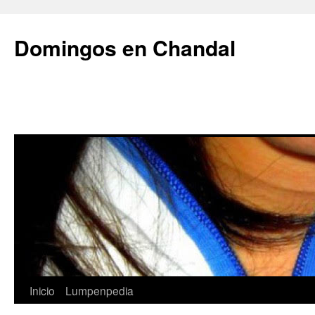
Saltar
al
Domingos en Chandal
contenido
Inicio
Lumpenpedia