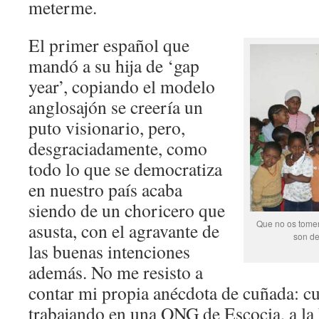
meterme.
El primer español que
mandó a su hija de ‘gap
year’, copiando el modelo
anglosajón se creería un
puto visionario, pero,
desgraciadamente, como
todo lo que se democratiza
en nuestro país acaba
siendo de un choricero que
Que no os tomen
asusta, con el agravante de
son de
las buenas intenciones
además. No me resisto a
contar mi propia anécdota de cuñada: c
trabajando en una ONG de Escocia, a la h