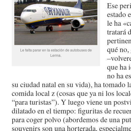
Ese peri
estado e
le ha «
tratará
pertinen
qué no,
Le falta parar en la estación de autobuses de
Lerma.
–volvere
que ha 
no ha e
su ciudad natal en su vida), ha tomado la
comida local z (cosas que ya ni los loc
“para turistas”). Y luego viene un post
dilatado en el tiempo: figuritas de recu
para coger polvo (abordemos de una put
souvenirs son una horterada, especialme